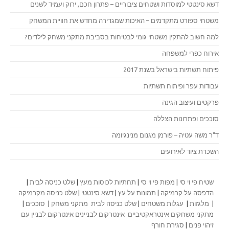
דשא סינטטי למוסדות ושטחים ציבוריים – פתרון חכם, ירוק ועמיד לשנים
משטחי ספורט מתקדמים – האיכות שמגדירה מחדש את חוויית המשחק
למה חשוב להתקין משטחי גומי לבטיחות בסביבת מתקני משחק לילדים?
אירוח כפרי למשפחה
פיתוח תשתיות בישראל בשנת 2017
עבודות עפר ופיתוח תשתיות
פרקטים ועיצוב הגינה
סוככים ופתרונות הצללה
ד"ר משה עטיה – פורמן מגנום מנינגיומה
השכרת ציוד לאירועים
שטיח פי וי סי
|
מפות פי וי סי
|
תחתיות לכוסות מעץ
|
שלט כניסה לבית
|
הדפסה על קרמיקה
|
תמונות על עץ
|
דשא סינטטי
|
שלט כניסה מקרמיקה
|
מלגזות
|
עגלות משטחים
|
שלט כניסה לבית
מתקני משחק
|
סוככים
|
מתקני משחקים אינטראקטיביים
אינטרקום לבניינים
אינטרקום לבניין עם
זיהוי פנים
|
סגירת חורף