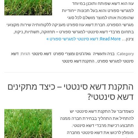
עוז הוא דשא שפותח ותוכנן במיוחד
למגרשי ספורט והוא בעל תכונות ייחודיות
שהופכות אותו למוצר מושלם לכל סוגי
מגרשי הספורט. חברת דשא עוז ספורט מעניקה ללקוחותיה שירות מקצועי
בתחום מרבדי דשא סינטטי למגרשי ספורט – תחזוקה, תשתיות, ניקוז,
צינון…
Read More: דשא סינטטי למגרשי ספורט »
Category:
בניה ותעשייה
גאדג'טים ומוצרי ספורט
דשא סינטטי
תגיות:
דשא
סינטטי למגרשי ספורט
,
התקנת דשא סינטטי
התקנת דשא סינטטי – כיצד מתקינים
דשא סינטטי?
כשמדובר על התקנת דשא סינטטי יש
להתחיל את התהליך בבחירת חברה ממנה
תתבצע רכישת מרבדי דשא סינטטי.
מומלץ לרכוש את דשא סינטטי מחברה