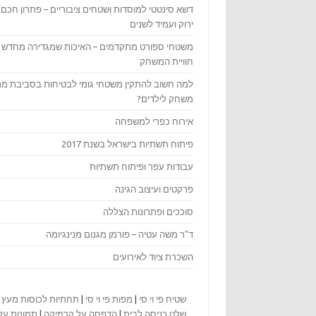
דשא סינטטי למוסדות ושטחים ציבוריים – פתרון חכם,
ירוק ועמיד לשנים
משטחי ספורט מתקדמים – האיכות שמגדירה מחדש 
חוויית המשחק
למה חשוב להתקין משטחי גומי לבטיחות בסביבת מת
משחק לילדים?
אירוח כפרי למשפחה
פיתוח תשתיות בישראל בשנת 2017
עבודות עפר ופיתוח תשתיות
פרקטים ועיצוב הגינה
סוככים ופתרונות הצללה
ד"ר משה עטיה – פורמן מגנום מנינגיומה
השכרת ציוד לאירועים
שטיח פי וי סי
|
מפות פי וי סי
|
תחתיות לכוסות מעץ
|
שלט כניסה לבית
|
הדפסה על קרמיקה
|
תמונות על