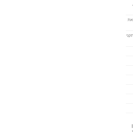
את
קני